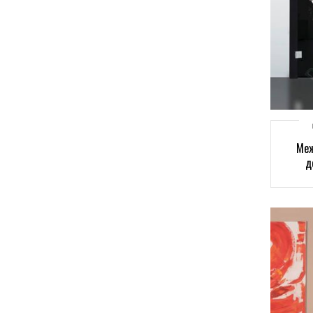
Меж
д