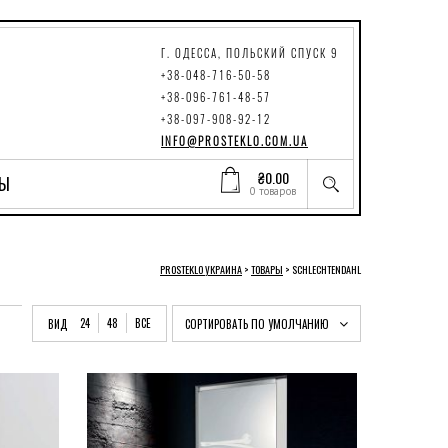
Г. ОДЕССА, ПОЛЬСКИЙ СПУСК 9
+38-048-716-50-58
+38-096-761-48-57
+38-097-908-92-12
INFO@PROSTEKLO.COM.UA
₴
0.00
ТЫ
0 товаров
PROSTEKLO УКРАИНА
>
ТОВАРЫ
>
SCHLECHTENDAHL
24
48
ВСЕ
ВИД
СОРТИРОВАТЬ ПО УМОЛЧАНИЮ