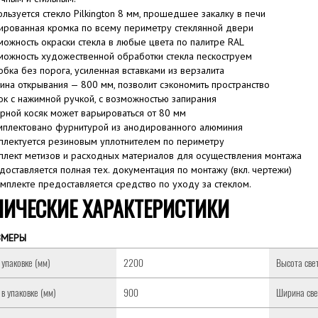
ользуется стекло Pilkington 8 мм, прошедшее закалку в печи
ированная кромка по всему периметру стеклянной двери
можность окраски стекла в любые цвета по палитре RAL
можность художественной обработки стекла пескоструем
обка без порога, усиленная вставками из верзалита
ина открывания — 800 мм, позволит сэкономить пространство
ок с нажимной ручкой, с возможностью запирания
рной косяк может варьироваться от 80 мм
мплектовано фурнитурой из анодированного алюминия
плектуется резиновым уплотнителем по периметру
плект метизов и расходных материалов для осуществления монтажа
доставляется полная тех. документация по монтажу (вкл. чертежи)
омплекте предоставляется средство по уходу за стеклом.
НИЧЕСКИЕ ХАРАКТЕРИСТИКИ
ЗМЕРЫ
 упаковке (мм)
2200
Высота све
в упаковке (мм)
900
Ширина све