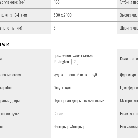
 в упаковке (мм)
165
Глубина пр
полотна (ВxH) мм
800 x 2100
Высота чис
 полотна (мм)
8
Ширина чис
ТАЛИ
прозрачное флоат стекло
кла
Количество
Pilkington
?
ование стекла
художественный пескоструй
Фурнитура
 коробке
Отсутствует
Цвет фурн
рация двери
Одинарная дверь с наличниками
Материал 
жение ручки
Справа
Возможност
ри
Экстерьер\Интерьер
Вес изделия