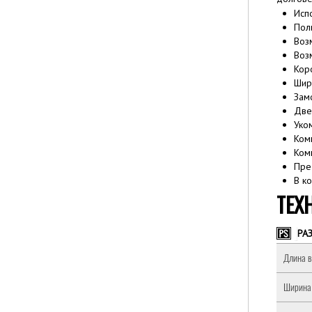
Исп
Пол
Воз
Воз
Кор
Шир
Зам
Две
Уко
Ком
Ком
Пре
В к
ТЕХ
РА
Длина в
Ширина 