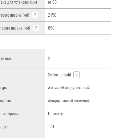
оема для установки (мм)
от 80
тового проема (мм)
?
2150
тового проема (мм)
?
850
 петель
2
Schlechtendahl
?
итуры
Алюминий анодированный
коробки
Анодированный алюминий
ь запирания
Отсутствует
 (кг)
170