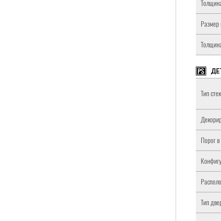
Толщина
Размер 
Толщина
ДЕ
Тип сте
Декорир
Порог в
Конфигу
Располо
Тип две