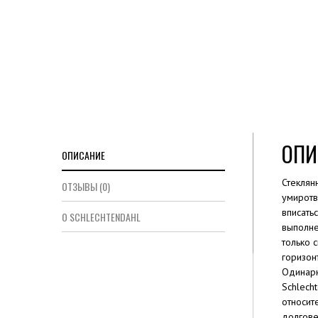
ОПИ
ОПИСАНИЕ
Стеклян
ОТЗЫВЫ (0)
умиротв
вписать
О SCHLECHTENDAHL
выполне
только 
горизон
Одинарн
Schlech
относит
долгове