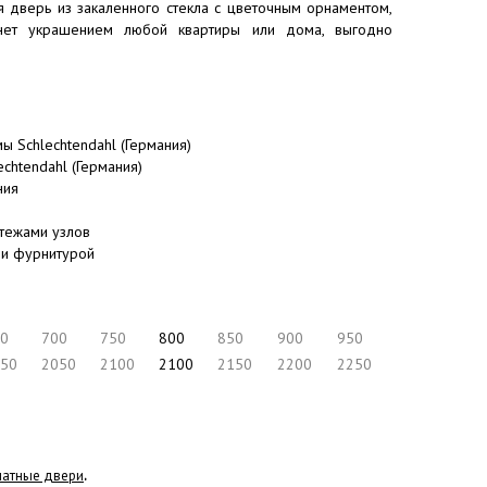
я дверь из закаленного стекла с цветочным орнаментом,
анет украшением любой квартиры или дома, выгодно
 Schlechtendahl (Германия)
chtendahl (Германия)
ния
ртежами узлов
 и фурнитурой
0
700
750
800
850
900
950
50
2050
2100
2100
2150
2200
2250
натные двери
.