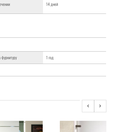
течении
14 дней
а фурнитуру
1 год