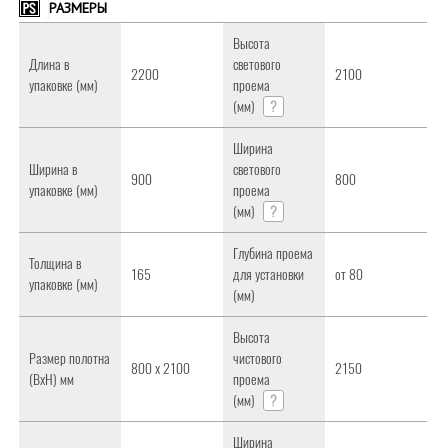
РАЗМЕРЫ
Высота
Длина в
светового
2200
2100
упаковке (мм)
проема
(мм)
?
Ширина
Ширина в
светового
900
800
упаковке (мм)
проема
(мм)
?
Глубина проема
Толщина в
165
для установки
от 80
упаковке (мм)
(мм)
Высота
Размер полотна
чистового
800 x 2100
2150
(ВxH) мм
проема
(мм)
?
Ширина