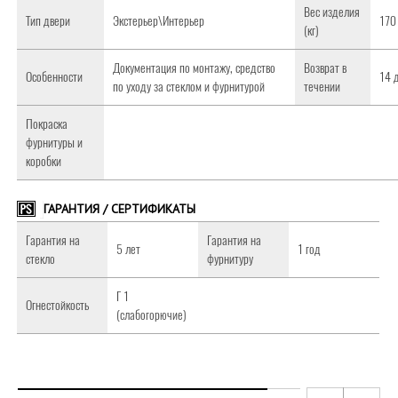
Вес изделия
Тип двери
Экстерьер\Интерьер
170
(кг)
Документация по монтажу, средство
Возврат в
Особенности
14 
по уходу за стеклом и фурнитурой
течении
Покраска
фурнитуры и
коробки
ГАРАНТИЯ / СЕРТИФИКАТЫ
Гарантия на
Гарантия на
5 лет
1 год
стекло
фурнитуру
Г 1
Огнестойкость
(слабогорючие)