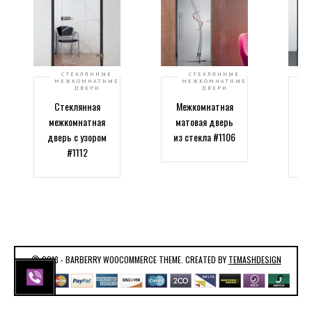
СТЕКЛЯННЫЕ
СТЕКЛЯННЫЕ
МЕЖКОМНАТНЫЕ
МЕЖКОМНАТНЫЕ
ДВЕРИ
ДВЕРИ
Стеклянная
Межкомнатная
М
межкомнатная
матовая дверь
дв
дверь с узором
из стекла #1106
#1112
к
© 2013 - BARBERRY WOOCOMMERCE THEME. CREATED BY
TEMASHDESIGN