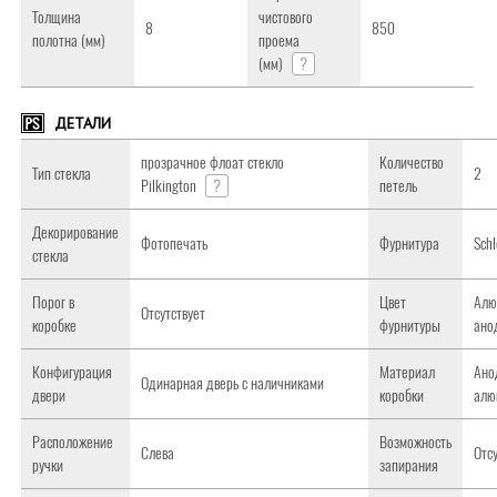
Толщина
чистового
8
850
полотна (мм)
проема
(мм)
?
ДЕТАЛИ
прозрачное флоат стекло
Количество
Тип стекла
2
Pilkington
?
петель
Декорирование
Фотопечать
Фурнитура
Sch
стекла
Порог в
Цвет
Алю
Отсутствует
коробке
фурнитуры
ано
Конфигурация
Материал
Ано
Одинарная дверь с наличниками
двери
коробки
алю
Расположение
Возможность
Слева
Отс
ручки
запирания