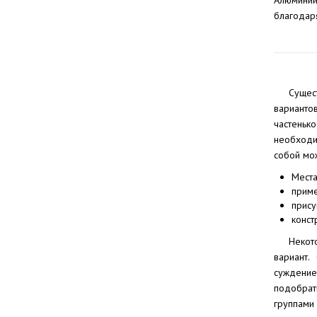
Алюминий
благодар
Сущес
варианто
частень
необходи
собой мож
Места
прим
прису
конст
Некот
вариант.
суждение
подобрат
группам