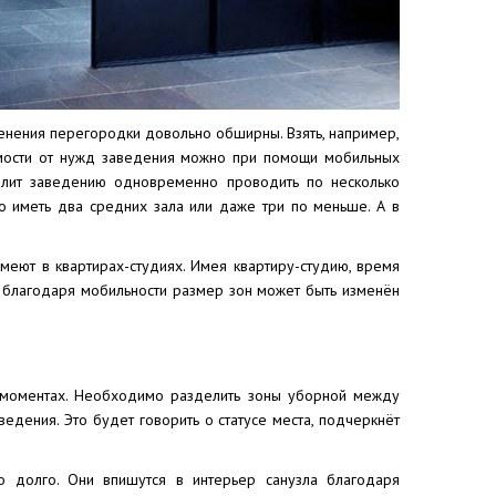
нения перегородки довольно обширны. Взять, например,
симости от нужд заведения можно при помощи мобильных
олит заведению одновременно проводить по несколько
о иметь два средних зала или даже три по меньше. А в
еют в квартирах-студиях. Имея квартиру-студию, время
 А благодаря мобильности размер зон может быть изменён
х моментах. Необходимо разделить зоны уборной между
едения. Это будет говорить о статусе места, подчеркнёт
о долго. Они впишутся в интерьер санузла благодаря