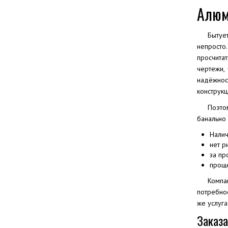
Алюм
Бытуе
непросто
просчита
чертежи,
надёжнос
конструкц
Поэто
банально
Налич
нет р
за пр
проще
Компа
потребнос
же услуга
Заказ