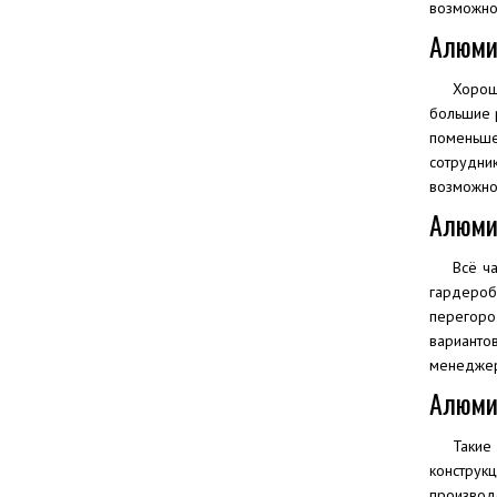
возможнос
Алюми
Хорош
большие р
поменьше
сотрудни
возможнос
Алюми
Всё ч
гардероб
перегоро
варианто
менеджер
Алюми
Такие
конструк
производ