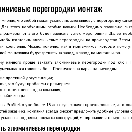
иниевые перегородки монтаж
т мнение, что любой может установить алюминиевую перегородку самос
. Для этого необходимы особые навыки. Необходимо правильно снят
ть размеры, от этого будет зависеть успех мероприятия. Далее не
 чтобы изготовить алюминиевые перегородки, на производство. Затем 
ти крепления. Можно, конечно, найти монтажников, которые помогут
ией монтажники будут грешить на завод, а завод на монтажников.
му намного проще заказать алюминиевые перегородки под ключ. Та
 уменьшается головная боль. Преимущества варианта очевидны:
ие проектной документации;
иска, что будут проблемы с размерами;
оект ответственна одна компания;
 найти концы.
ния ProSteklo уже более 15 лет осуществляет проектирование, изготов
тей заказчика, компания всегда сможет предложить удобные условия со
 установки под ключ, покраска конструкций, матирование и тонировка ст
ать алюминиевые перегородки