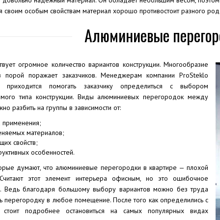
 довольно надежный материал. Он обладает небольшим весом, поэтому 
я своим особым свойствам материал хорошо противостоит разного род
Алюминиевые перегор
твует огромное количество вариантов конструкции. Многообразие
в порой поражает заказчиков. Менеджерам компании ProSteklo
ко приходится помогать заказчику определиться с выбором
мого типа конструкции. Виды алюминиевых перегородок между
но разбить на группы в зависимости от:
 применения;
еняемых материалов;
щих свойств;
руктивных особенностей.
орые думают, что алюминиевые перегородки в квартире — плохой
 Считают этот элемент интерьера офисным, но это ошибочное
. Ведь благодаря большому выбору вариантов можно без труда
ь перегородку в любое помещение. После того как определились с
и стоит подробнее остановиться на самых популярных видах