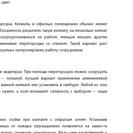
 цвет.
ородка. Комнаты в офисных помещениях обычно имеют
бходимость разделить такую комнату на несколько комнат
 сосредотачиваться на работе, меньше мешать другим
иниевые перегородки со стеклом. Такой вариант даст
изуально контролировать работу сотрудников.
же квартирах. При помощи перегородок можно соорудить
 — пожалуй, лучший вариант применения алюминиевой
ванной комнате или установить в тамбуре. Любой из этих
о нужен, а если возникнет сложность с выбором — наши
но стойки при контакте с открытым огнём. Установив
ных от пожара заграждениях появляется на каких-то
 малая стоимость конструкции. Ведь чем качественней и