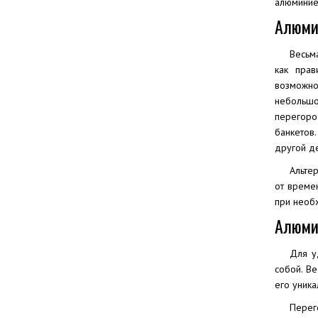
алюминие
Алюми
Весьма
как прав
возможно
небольшо
перегоро
банкетов
другой д
Альте
от време
при необ
Алюми
Для у
собой. В
его уника
Перег