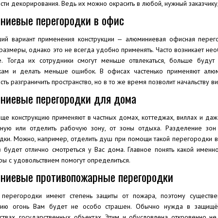
ти декорирования. Ведь их можно окрасить в любой, нужный заказчику,
ниевые перегородки в офис
ий вариант применения конструкции — алюминиевая офисная перег
азмеры, однако это не всегда удобно применять. Часто возникает нео
. Тогда их сотрудники смогут меньше отвлекаться, больше будут
кам и делать меньше ошибок. В офисах частенько применяют алюм
ть разграничить пространство, но в то же время позволит начальству в
ниевые перегородки для дома
аще конструкцию применяют в частных домах, коттеджах, виллах и да
ную или отделить рабочую зону, от зоны отдыха. Разделение зон
дки. Можно, например, отделить душ при помощи такой перегородки в 
в будет отлично смотреться у Вас дома. Главное понять какой именн
ы с удовольствием помогут определиться.
ниевые противопожарные перегородки
 перегородки имеют степень защиты от пожара, поэтому существен
цию огонь Вам будет не особо страшен. Обычно нужда в защищён
ствах, государственных объектах. Этим и обусловлена откровенно не