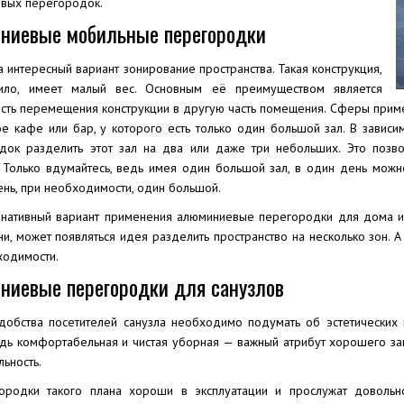
вых перегородок.
ниевые мобильные перегородки
 интересный вариант зонирование пространства. Такая конструкция,
ило, имеет малый вес. Основным её преимуществом является
сть перемещения конструкции в другую часть помещения. Сферы приме
е кафе или бар, у которого есть только один большой зал. В зави
док разделить этот зал на два или даже три небольших. Это позв
. Только вдумайтесь, ведь имея один большой зал, в один день можн
ень, при необходимости, один большой.
рнативный вариант применения алюминиевые перегородки для дома им
ни, может появляться идея разделить пространство на несколько зон.
ходимости.
ниевые перегородки для санузлов
добства посетителей санузла необходимо подумать об эстетически
едь комфортабельная и чистая уборная — важный атрибут хорошего зав
льность.
ородки такого плана хороши в эксплуатации и прослужат довольн