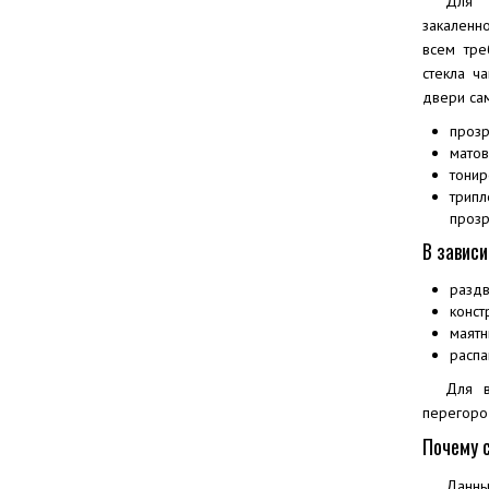
Для д
закаленн
всем тре
стекла ч
двери сам
прозр
матов
тонир
трипл
прозр
В зависи
разд
конст
маятн
расп
Для в
перегоро
Почему 
Данны