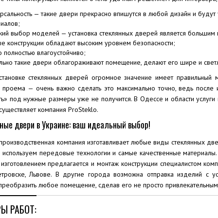
рсальность — такие двери прекрасно впишутся в любой дизайн и будут
иалов;
ий выбор моделей — установка стеклянных дверей является большим
е конструкции обладают высоким уровнем безопасности;
о полностью влагоустойчиво;
льно такие двери облагораживают помещение, делают его шире и свет
становке стеклянных дверей огромное значение имеет правильный м
 проема — очень важно сделать это максимально точно, ведь после и
ть» под нужные размеры уже не получится. В Одессе и области услуги
уществляет компания ProSteklo.
ные двери в Украине: ваш идеальный выбор!
производственная компания изготавливает любые виды стеклянных двер
ы используем передовые технологии и самые качественные материалы.
 изготовлением предлагается и монтаж конструкции специалистом комп
тровске, Львове. В другие города возможна отправка изделий с ус
преобразить любое помещение, сделав его не просто привлекательным
Ы РАБОТ: