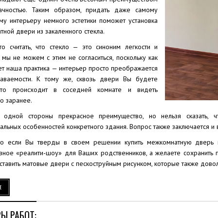
чностью. Таким образом, придать даже самому
му интерьеру немного эстетики поможет установка
ной двери из закаленного стекла.
то считать, что стекло — это синоним легкости и
 мы не можем с этим не согласиться, поскольку как
ет наша практика — интерьер просто преображается
аваемости. К тому же, сквозь двери Вы будете
что происходит в соседней комнате и видеть
о заранее.
 одной стороны прекрасное преимущество, но нельзя сказать, 
альных особенностей конкретного здания. Вопрос также заключается и
то если Вы тверды в своем решении купить межкомнатную дверь 
зное «реалити-шоу» для Ваших родственников, а желаете сохранить 
тавить матовые двери с пескоструйным рисунком, которые также довол
Е
Ы РАБОТ: