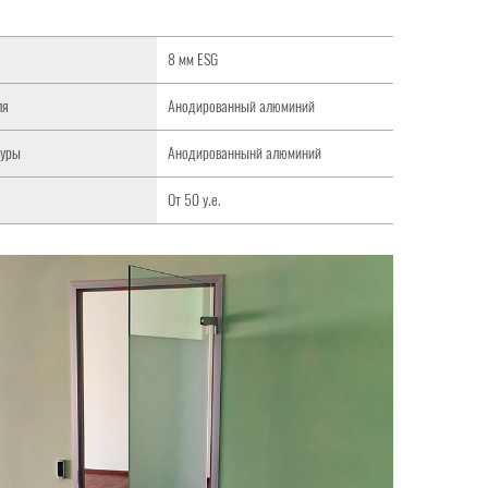
8 мм ESG
ля
Анодированный алюминий
туры
Анодированнынй алюминий
От 50 у.е.