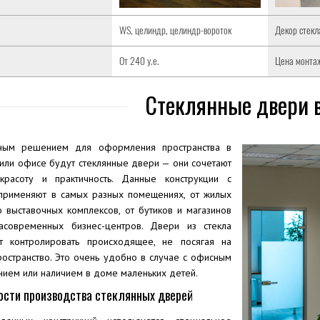
WS, целиндр, целиндр-вороток
Декор стекл
От 240 у.е.
Цена монта
Стеклянные двери 
ным решением для оформления пространства в
 или офисе будут стеклянные двери — они сочетают
расоту и практичность. Данные конструкции с
применяют в самых разных помещениях, от жилых
 выставочных комплексов, от бутиков и магазинов
асовременных бизнес-центров. Двери из стекла
т контролировать происходящее, не посягая на
ространство. Это очень удобно в случае с офисным
нием или наличием в доме маленьких детей.
ости производства стеклянных дверей