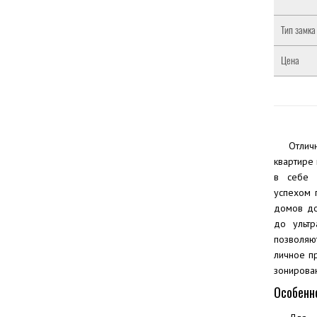
Тип замка
Цена
Отлич
квартире
в себе к
успехом 
домов до
до ультр
позволяю
личное п
зонирова
Особенн