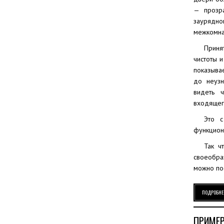
— прозра
заурядно
межкомнат
Приня
чистоты и
показыва
до неузн
видеть 
входящег
Это с
функцион
Так ч
своеобра
можно пос
ПОДРОБНЕ
ПРИМЕР