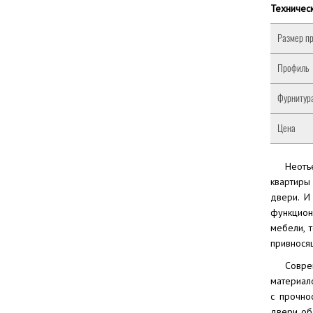
Техническ
Размер пр
Профиль
Фурнитур
Цена
Неотъ
квартир
двери. И
функцион
мебели, 
привнося
Совре
материал
с прочно
двери об