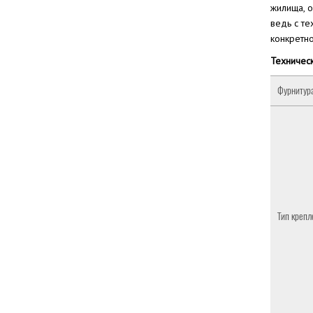
жилища, 
ведь с те
конкретно
Техническ
Фурнитур
Тип крепл