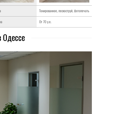
а
Тонированное, пескоструй, фотопечать
жа
От 70 у.е.
в Одессе