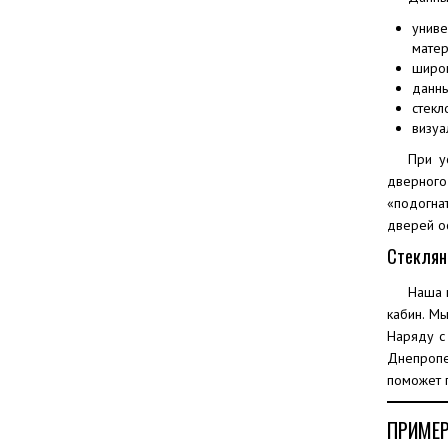
униве
матер
широк
данны
стекл
визуа
При у
дверного
«подогна
дверей ос
Стеклян
Наша 
кабин. М
Наряду с
Днепропе
поможет 
ПРИМЕР