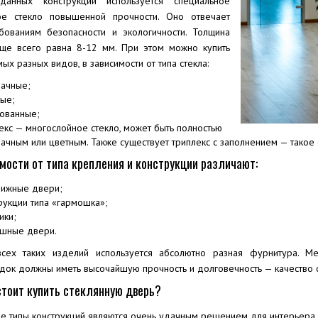
анных конструкций используется специальное
ое стекло повышенной прочности. Оно отвечает
бованиям безопасности и экологичности. Толщина
аще всего равна 8-12 мм. При этом можно купить
ых разных видов, в зависимости от типа стекла:
ачные;
ые;
ованные;
екс — многослойное стекло, может быть полностью
ачным или цветным. Также существует триплекс с заполнением — такое
мости от типа крепления и конструкции различают:
вижные двери;
рукции типа «гармошка»;
ики;
ашные двери.
сех таких изделий используется абсолютно разная фурнитура. 
док должны иметь высочайшую прочность и долговечность — качество 
стоит купить стеклянную дверь?
е типы конструкций являются очень удачным решением для интерьера,