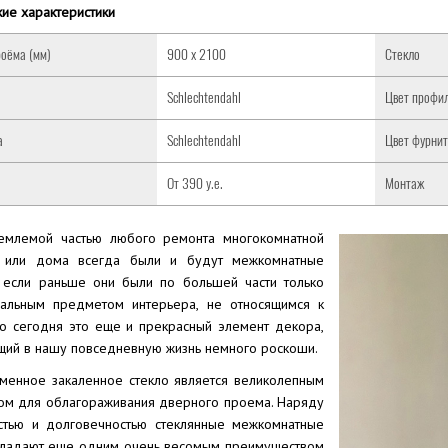
ие характеристики
оёма (мм)
900 x 2100
Стекло
Schlechtendahl
Цвет профи
а
Schlechtendahl
Цвет фурни
От 390 у.е.
Монтаж
емлемой частью любого ремонта многокомнатной
ы или дома всегда были и будут межкомнатные
 если раньше они были по большей части только
альным предметом интерьера, не относящимся к
то сегодня это еще и прекрасный элемент декора,
щий в нашу повседневную жизнь немного роскоши.
менное закаленное стекло является великолепным
ом для облагораживания дверного проема. Наряду
стью и долговечностью стеклянные межкомнатные
ладают еще одним очень весомым преимуществом