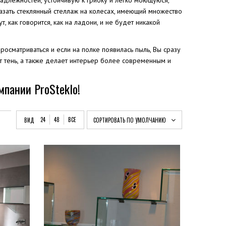
надлежностей, устойчивую к грибку и легко моющуюся,
казать стеклянный стеллаж на колесах, имеющий множество
 как говорится, как на ладони, и не будет никакой
просматриваться и если на полке появилась пыль, Вы сразу
ет тень, а также делает интерьер более современным и
мпании ProSteklo!
24
48
ВСЕ
ВИД
СОРТИРОВАТЬ ПО УМОЛЧАНИЮ