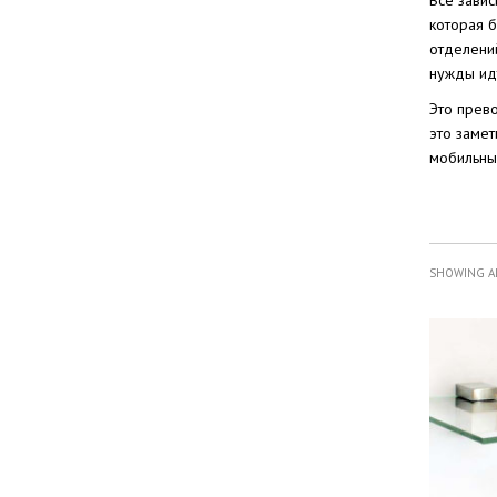
Все завис
которая б
отделений
нужды идт
Это прев
это замет
мобильны
SHOWING AL