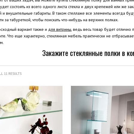
ит от Ваших задач, Вы можете купить стеклянную полку для ванных при
удет состоять из всего одного листа стекла и двух крепежей или же за
 и внушительные габариты. В таком стеллаже все элементы всегда будут,
и за табуреткой, чтобы поискать что-нибудь на верхних полках.
осходный вариант также и
для витрины
, ведь весь товар будет отлично 
ите. Что еще характерно, стеклянная мебель практически не отбрасыва
м.
Закажите стеклянные полки в ко
L 11 RESULTS