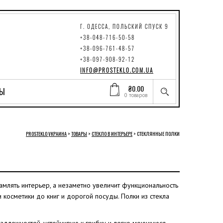
Г. ОДЕССА, ПОЛЬСКИЙ СПУСК 9
+38-048-716-50-58
+38-096-761-48-57
+38-097-908-92-12
INFO@PROSTEKLO.COM.UA
₴
0.00
ТЫ
0 товаров
PROSTEKLO УКРАИНА
>
ТОВАРЫ
>
СТЕКЛО В ИНТЕРЬЕРЕ
>
СТЕКЛЯННЫЕ ПОЛКИ
ламлять интерьер, а незаметно увеличит функциональность
косметики до книг и дорогой посуды. Полки из стекла