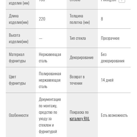
изделия (мм)
Длина
Толщина
220
8
изделия(мм)
полотна (мм)
Высота
—
Тип стекла
Прозрачное
изделия(мм)
Материал
Нержавеющая
Без
Декорирование
фурнитуры
сталь
декорирования
Полированная
Цвет
Возврат в
нержавеющая
14 дней
фурнитуры
течении
сталь
Документация
по монтажу,
средство по
Покраска по
Особенности
Есть возможность
уходу за
каталогу RAL
стеклом и
фурнитурой