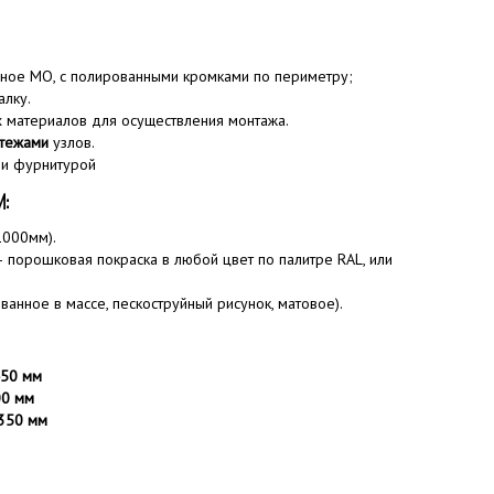
ное MO, с полированными кромками по периметру;
лку.
 материалов для осуществления монтажа.
тежами
узлов.
 и фурнитурой
И:
000мм).
 порошковая покраска в любой цвет по палитре RAL, или
ванное в массе, пескоструйный рисунок, матовое).
50
мм
00 мм
350 мм