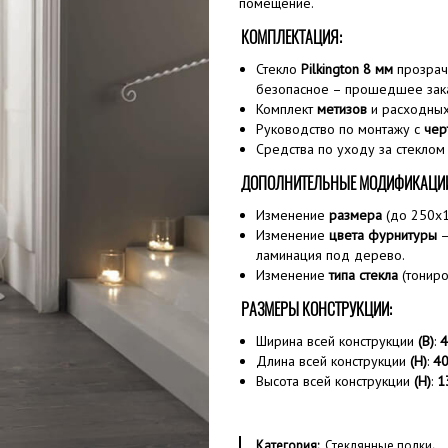
помещение.
КОМПЛЕКТАЦИЯ:
Стекло
Pilkington 8 мм
прозрач
безопасное – прошедшее зака
Комплект
метизов
и расходных
Руководство по монтажу с
чер
Средства по уходу за стеклом
ДОПОЛНИТЕЛЬНЫЕ МОДИФИКАЦИ
Изменение
размера
(до 250х1
Изменение
цвета фурнитуры
—
ламинация под дерево.
Изменение
типа стекла
(тониро
РАЗМЕРЫ КОНСТРУКЦИИ:
Ширина всей конструкции
(B)
:
4
Длина всей конструкции
(H)
:
4
Высота всей конструкции
(H)
:
1
Категория:
Стеклянные полки
.