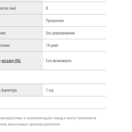
лотна (мм)
8
Прозрачное
ание
Без декорирования
течении
14 дней
по
каталогу RAL
Есть возможность
а фурнитуру
1 год
актеристики и комплектация товара могут изменятся
ения, внесенные производителем.