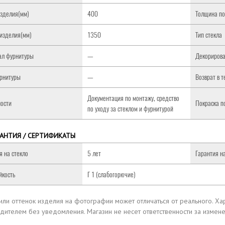
зделия(мм)
400
Толщина по
изделия(мм)
1350
Тип стекла
ал фурнитуры
—
Декориров
рнитуры
—
Возврат в 
Документация по монтажу, средство
ости
Покраска 
по уходу за стеклом и фурнитурой
РАНТИЯ / СЕРТИФИКАТЫ
я на стекло
5 лет
Гарантия н
йкость
Г 1 (слабогорючие)
 или оттенок изделия на фотографии может отличаться от реального.
Хар
дителем без уведомления.
Магазин не несет ответственности за измен