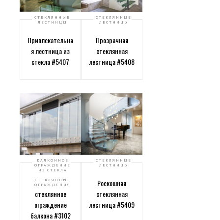
СТЕКЛЯННЫЕ
СТЕКЛЯННЫЕ
ЛЕСТНИЦЫ
ЛЕСТНИЦЫ
Привлекательна
Прозрачная
я лестница из
стеклянная
стекла #5407
лестница #5408
БАЛКОННОЕ
СТЕКЛЯННЫЕ
ОГРАЖДЕНИЕ
ЛЕСТНИЦЫ
ИЗ СТЕКЛА
,
СТЕКЛЯННЫЕ
Прозрачное
Роскошная
ОГРАЖДЕНИЯ
стеклянное
стеклянная
ограждение
лестница #5409
балкона #3102