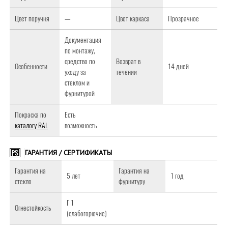
Цвет поручня
—
Цвет каркаса
Прозрачное
Документация
по монтажу,
средство по
Возврат в
Особенности
14 дней
уходу за
течении
стеклом и
фурнитурой
Покраска по
Есть
каталогу RAL
возможность
ГАРАНТИЯ / СЕРТИФИКАТЫ
Гарантия на
Гарантия на
5 лет
1 год
стекло
фурнитуру
Г 1
Огнестойкость
(слабогорючие)