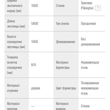
Ширина
Триплекс
лестничного
1000
Стекло
Pilkington
?
марша (мм)
Длина
5800
Тип стекла
Прозрачное
лестницы (мм)
Высота
Без
ограждения
1000
Декорирование
декорирования
лестницы (мм)
Толщина
полотна
Материал
Нержавеющая
8/8
ограждения
фурнитуры
сталь
(мм)
Полированная
Материал
дерево
Цвет фурнитуры
нержавеющая
ступенек
сталь
Материал
Материал
—
Стекло
поручня
каркаса