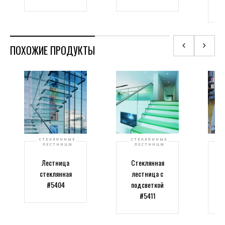
п
ПОХОЖИЕ ПРОДУКТЫ
СТЕКЛЯННЫЕ
СТЕКЛЯННЫЕ
ЛЕСТНИЦЫ
ЛЕСТНИЦЫ
Лестница
Стеклянная
Л
стеклянная
лестница с
#5404
подсветкой
ка
#5411