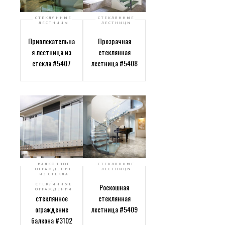
СТЕКЛЯННЫЕ
СТЕКЛЯННЫЕ
ЛЕСТНИЦЫ
ЛЕСТНИЦЫ
Привлекательна
Прозрачная
я лестница из
стеклянная
стекла #5407
лестница #5408
БАЛКОННОЕ
СТЕКЛЯННЫЕ
ОГРАЖДЕНИЕ
ЛЕСТНИЦЫ
ИЗ СТЕКЛА
,
СТЕКЛЯННЫЕ
Прозрачное
Роскошная
ОГРАЖДЕНИЯ
стеклянное
стеклянная
ограждение
лестница #5409
балкона #3102