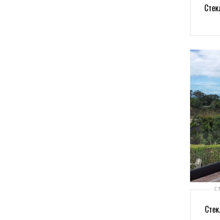
Стек
С
Стек