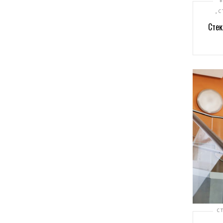
,
С
Стек
С