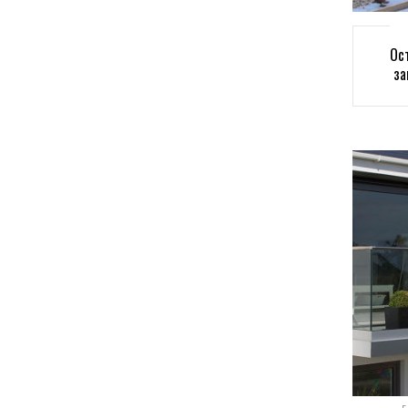
Ос
за