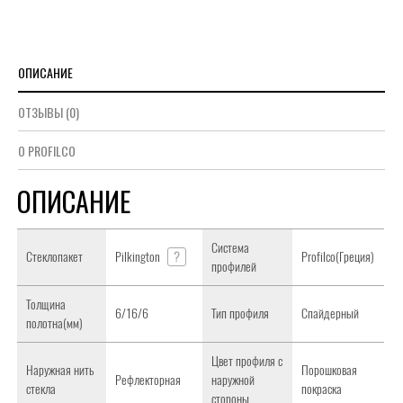
ОПИСАНИЕ
ОТЗЫВЫ (0)
О PROFILCO
ОПИСАНИЕ
Система
Стеклопакет
Pilkington
?
Profilco(Греция)
профилей
Толщина
6/16/6
Тип профиля
Спайдерный
полотна(мм)
Цвет профиля с
Наружная нить
Порошковая
Рефлекторная
наружной
стекла
покраска
стороны