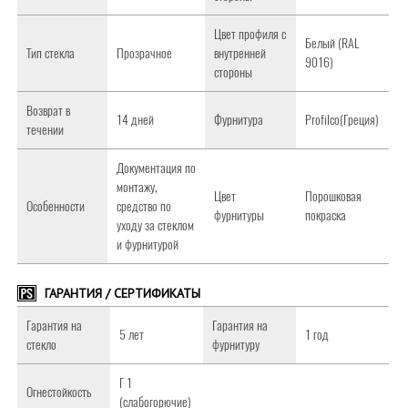
Цвет профиля с
Белый (RAL
Тип стекла
Прозрачное
внутренней
9016)
стороны
Возврат в
14 дней
Фурнитура
Profilco(Греция)
течении
Документация по
монтажу,
Цвет
Порошковая
Особенности
средство по
фурнитуры
покраска
уходу за стеклом
и фурнитурой
ГАРАНТИЯ / СЕРТИФИКАТЫ
Гарантия на
Гарантия на
5 лет
1 год
стекло
фурнитуру
Г 1
Огнестойкость
(слабогорючие)