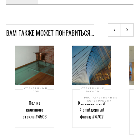
ВАМ ТАКЖЕ МОЖЕТ ПОНРАВИТЬСЯ…
СТЕКЛЯННЫЙ
СТЕКЛЯННЫЕ
ПОЛ
ФАСАДЫ
,
ПРОСТРАНСТВЕННЫЕ
КОНСТРУКЦИИ
Пол из
Консервативны
Ли
каленного
й спайдерный
стекла #4503
фасад #4702
ка