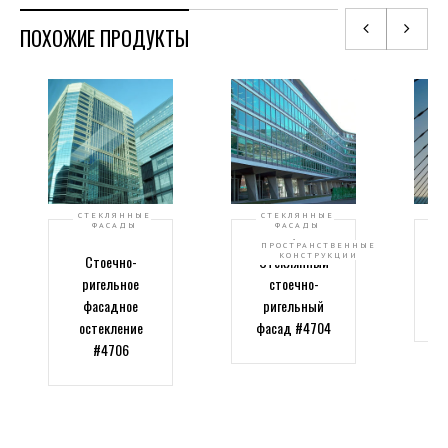
ПОХОЖИЕ ПРОДУКТЫ
СТЕКЛЯННЫЕ
СТЕКЛЯННЫЕ
ФАСАДЫ
ФАСАДЫ
,
ПРОСТРАНСТВЕННЫЕ
КОНСТРУКЦИИ
Стоечно-
Стеклянный
Ко
ригельное
стоечно-
й
фасадное
ригельный
ф
остекление
фасад #4704
#4706