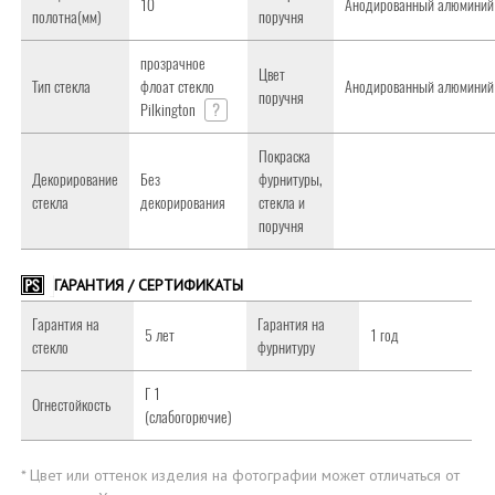
10
Анодированный алюминий
полотна(мм)
поручня
прозрачное
Цвет
Тип стекла
флоат стекло
Анодированный алюминий
поручня
Pilkington
?
Покраска
Декорирование
Без
фурнитуры,
стекла
декорирования
стекла и
поручня
ГАРАНТИЯ / СЕРТИФИКАТЫ
Гарантия на
Гарантия на
5 лет
1 год
стекло
фурнитуру
Г 1
Огнестойкость
(слабогорючие)
* Цвет или оттенок изделия на фотографии может отличаться от