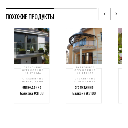
ПОХОЖИЕ ПРОДУКТЫ
БАЛКОННОЕ
БАЛКОННОЕ
ОГРАЖДЕНИЕ
ОГРАЖДЕНИЕ
ИЗ СТЕКЛА
ИЗ СТЕКЛА
,
,
СТЕКЛЯННЫЕ
СТЕКЛЯННЫЕ
Стеклянное
Стеклянное
ОГРАЖДЕНИЯ
ОГРАЖДЕНИЯ
ограждение
ограждение
балкона #3108
балкона #3109
б