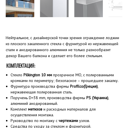
Нейтральное, с дизайнерской точки зрения ограждение лоджии
из плоского закаленного стекла с фурнитурой из нержавеющей
стали и анодированного алюминия не только разнообразит
декор Вашего балкона и сделает его более стильным.
КОМПЛЕКТАЦИЯ:
Стекло
Pilkington 10 мм
прозрачное MO, с полированными
кромками по периметру; безопасное – прошедшее закалку.
Фурнитура производства фирмы
Profilco(Греция)
,
нержавеющая полированная сталь.
Поручень D=38 mm, производства фирмы
PS (Украина)
,
алюминий анодированный.
Комплект
метизов
и расходных материалов для
осуществления монтажа.
Руководство по монтажу с
чертежами
узлов.
Средства по уходу за стеклом и фурнитурой.