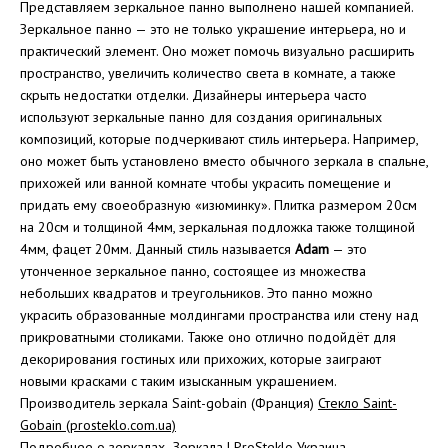
Представляем зеркальное панно выполнено нашей компанией.
Зеркальное панно — это не только украшение интерьера, но и
практический элемент. Оно может помочь визуально расширить
пространство, увеличить количество света в комнате, а также
скрыть недостатки отделки. Дизайнеры интерьера часто
используют зеркальные панно для создания оригинальных
композиций, которые подчеркивают стиль интерьера. Например,
оно может быть установлено вместо обычного зеркала в спальне,
прихожей или ванной комнате чтобы украсить помещение и
придать ему своеобразную «изюминку».
Плитка размером 20см
на 20см и толщиной 4мм, зеркальная подложка также толщиной
4мм, фацет 20мм. Данный стиль называется
Adam
— это
утонченное зеркальное панно, состоящее из множества
небольших квадратов и треугольников. Это панно можно
украсить образованные молдингами пространства или стену над
прикроватными столиками. Также оно отлично подойдёт для
декорирования гостиных или прихожих, которые заиграют
новыми красками с таким изысканным украшением.
Производитель зеркала Saint-gobain (Франция)
Стекло Saint-
Gobain (prosteklo.com.ua)
Подробнее о зеркалах
Зеркала | ProSteklo Украина