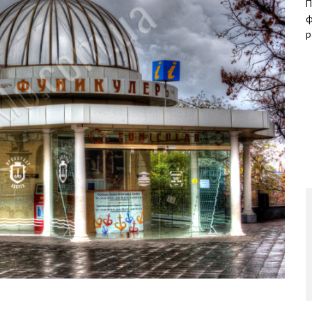
П
ф
р