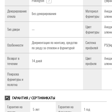
Pilkington
?
(Укра
Декорирование
Материал
Анод
Без декорирования
стекла
фурнитуры
алюм
Цвет
Анод
Тип двери
—
фурнитуры
алюм
Документация по монтажу, средство
Система
Особенности
PS(Ук
по уходу за стеклом и фурнитурой
профилей
Возврат в
Цвет
Анод
14 дней
течении
профиля
алюм
Покраска
фурнитуры и
полотна
ГАРАНТИЯ / СЕРТИФИКАТЫ
Гарантия на
Гарантия на
5 лет
1 год