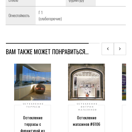
стекло
фурнитуру
Г 1
Огнестойкость
(слабогорючие)
ВАМ ТАКЖЕ МОЖЕТ ПОНРАВИТЬСЯ…
ОСТЕКЛЕНИЕ
ОСТЕКЛЕНИЕ
ТЕРРАСЫ
ВИТРИН
МАГАЗИНОВ
Остекление
Остекление
В
террасы с
магазинов #6106
д
фурнитурой из
из