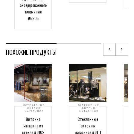
анодированного
алюминия
#6205
ПОХОЖИЕ ПРОДУКТЫ
ОСТЕКЛЕНИЕ
ОСТЕКЛЕНИЕ
ВИТРИН
ВИТРИН
МАГАЗИНОВ
МАГАЗИНОВ
Витрина
Стеклянные
магазина из
витрины
стекла #6102
магазинов #6111
ма