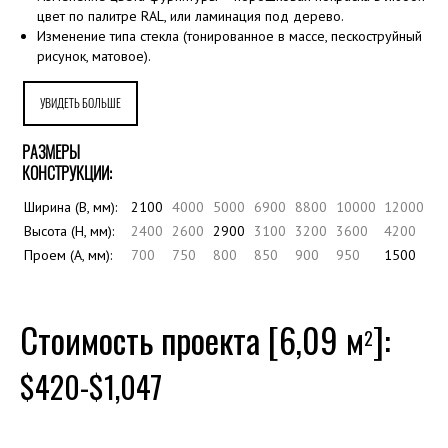
цвет по палитре RAL, или ламинация под дерево.
Изменение типа стекла (тонированное в массе, пескоструйный
рисунок, матовое).
УВИДЕТЬ БОЛЬШЕ
РАЗМЕРЫ
КОНСТРУКЦИИ:
Ширина (B, мм):
2100
4000
5000
6900
8800
10000
12000
Высота (H, мм):
2400
2600
2900
3100
3200
3600
4200
Проем (A, мм):
700
750
800
850
900
950
1500
Стоимость проекта [6,09 м
]:
2
$420-$1,047