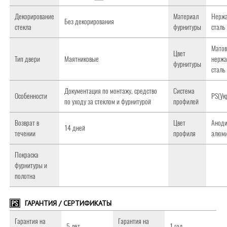
Декорирование
Материал
Нерж
Без декорирования
стекла
фурнитуры
сталь
Матов
Цвет
Тип двери
Маятниковые
нерж
фурнитуры
сталь
Документация по монтажу, средство
Система
Особенности
PS(Ук
по уходу за стеклом и фурнитурой
профилей
Возврат в
Цвет
Анод
14 дней
течении
профиля
алюм
Покраска
фурнитуры и
полотна
ГАРАНТИЯ / СЕРТИФИКАТЫ
Гарантия на
Гарантия на
5 лет
1 год