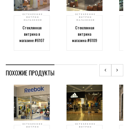
ОСТЕКЛЕНИЕ
ОСТЕКЛЕНИЕ
ВИТРИН
ВИТРИН
МАГАЗИНОВ
МАГАЗИНОВ
Стеклянная
Стеклянная
витрина в
витрина
магазине #6107
магазина #6109
те
ПОХОЖИЕ ПРОДУКТЫ
ОСТЕКЛЕНИЕ
ОСТЕКЛЕНИЕ
ВИТРИН
ВИТРИН