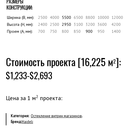
РАЗМЕРЫ
КОНСТРУКЦИИ:
Ширина (B, мм):
2500
4000
5500
6500
8800
10000
12000
Высота (H, мм):
2400
2500
2950
3100
3200
3600
4200
Проем (A, мм):
700
750
800
850
900
950
1400
Стоимость проекта [16,225 м
]:
2
$1,233-$2,693
2
Цена за 1 м
проекта:
Категория:
Остекление витрин магазинов
.
Бренд:
Haideli