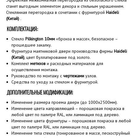
Эффектная межкомнатная перегородка из безопасного стекла
станет выгодным элементом декора и стильным украшением.
Стеклянная перегородка в сочетании с фурнитурой
Haideli
(Китай)
.
КОМПЛЕКТАЦИЯ:
Стекло
Pilkington 10мм
«бронза в массе», безопасное –
прошедшее закалку.
Фурнитура маятниковой двери производства фирмы
Haideli
(Китай)
, цвет буллатирование под золото.
Комплект
метизов
и расходных материалов для
осуществления монтажа.
Руководство по монтажу с
чертежами
узлов.
Средства по уходу за стеклом и фурнитурой.
ДОПОЛНИТЕЛЬНЫЕ МОДИФИКАЦИИ:
Изменение размера проема двери (до 1000х2500мм).
Изменение цвета направляющей – порошковая покраска в
любой цвет по палитре RAL, или ламинация под дерево.
Изменение цвета фурнитуры – порошковая покраска в любой
цвет по палитре RAL, или ламинация под дерево.
Изменение типа стекла (тонированное в массе, пескоструйный