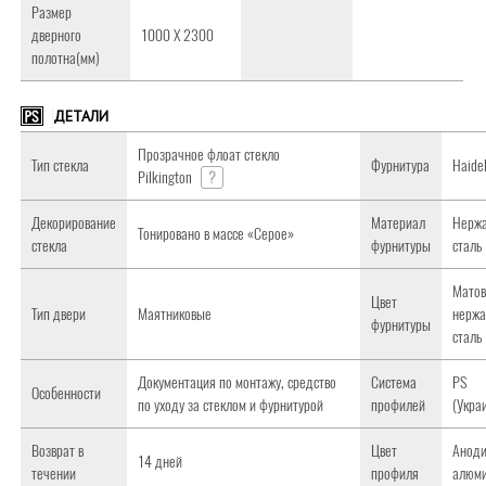
Размер
дверного
1000 Х 2300
полотна(мм)
ДЕТАЛИ
Прозрачное флоат стекло
Тип стекла
Фурнитура
Haidel
Pilkington
?
Декорирование
Материал
Нерж
Тонировано в массе «Серое»
стекла
фурнитуры
сталь
Матов
Цвет
Тип двери
Маятниковые
нерж
фурнитуры
сталь
Документация по монтажу, средство
Система
PS
Особенности
по уходу за стеклом и фурнитурой
профилей
(Укра
Возврат в
Цвет
Анод
14 дней
течении
профиля
алюм