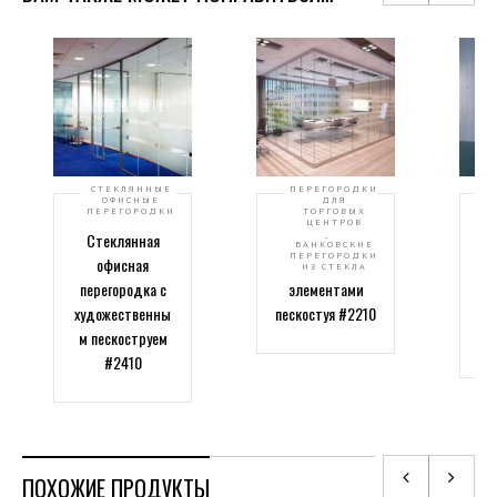
СТЕКЛЯННЫЕ
ПЕРЕГОРОДКИ
ОФИСНЫЕ
ДЛЯ
ПЕРЕГОРОДКИ
ТОРГОВЫХ
ЦЕНТРОВ
,
Стеклянная
Стеклянная
БАНКОВСКИЕ
ПЕРЕГОРОДКИ
офисная
перегородка с
м
ИЗ СТЕКЛА
перегородка с
элементами
художественны
пескостуя #2210
д
м пескоструем
ко
#2410
ПОХОЖИЕ ПРОДУКТЫ