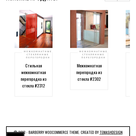
МЕЖКОМНАТНЫЕ
МЕЖКОМНАТНЫЕ
СТЕКЛЯННЫЕ
СТЕКЛЯННЫЕ
ПЕРЕГОРОДКИ
ПЕРЕГОРОДКИ
Стильная
Межкомнатная
Пе
межкомнатная
перегородка из
перегородка из
стекла #2302
стекла #2312
© 2013 - BARBERRY WOOCOMMERCE THEME. CREATED BY
TEMASHDESIGN