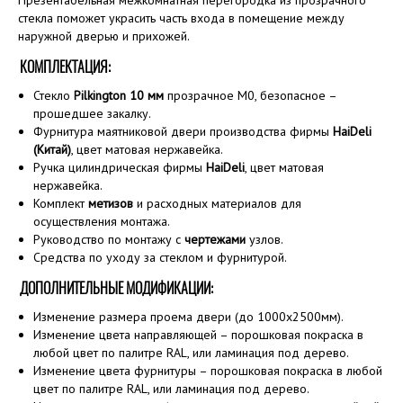
Презентабельная межкомнатная перегородка из прозрачного
стекла поможет украсить часть входа в помещение между
наружной дверью и прихожей.
КОМПЛЕКТАЦИЯ:
Стекло
Pilkington 10 мм
прозрачное M0, безопасное –
прошедшее закалку.
Фурнитура маятниковой двери производства фирмы
HaiDeli
(Китай)
, цвет матовая нержавейка.
Ручка цилиндрическая фирмы
HaiDeli
, цвет матовая
нержавейка.
Комплект
метизов
и расходных материалов для
осуществления монтажа.
Руководство по монтажу с
чертежами
узлов.
Средства по уходу за стеклом и фурнитурой.
ДОПОЛНИТЕЛЬНЫЕ МОДИФИКАЦИИ:
Изменение размера проема двери (до 1000х2500мм).
Изменение цвета направляющей – порошковая покраска в
любой цвет по палитре RAL, или ламинация под дерево.
Изменение цвета фурнитуры – порошковая покраска в любой
цвет по палитре RAL, или ламинация под дерево.