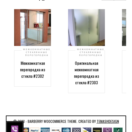
МЕЖКОМНАТНЫЕ
МЕЖКОМНАТНЫЕ
СТЕКЛЯННЫЕ
СТЕКЛЯННЫЕ
ПЕРЕГОРОДКИ
ПЕРЕГОРОДКИ
Межкомнатная
Оригинальная
перегородка из
межкомнатная
м
стекла #2302
перегородка из
стекла #2303
© 2013 - BARBERRY WOOCOMMERCE THEME. CREATED BY
TEMASHDESIGN