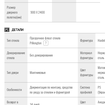
Размер
дверного
900 Х 2400
полотна(мм)
ДЕТАЛИ
Прозрачное флоат стекло
Тип стекла
Фурнитура
Haidel
Pilkington
?
Декорирование
Материал
Нерж
Без декорирования
стекла
фурнитуры
сталь
Матов
Цвет
Тип двери
Маятниковые
нерж
фурнитуры
сталь
Документация по монтажу, средство
Система
PS
Особенности
по уходу за стеклом и фурнитурой
профилей
(Укра
Возврат в
Цвет
Анод
14 дней