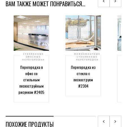
ВАМ ТАКЖЕ МОЖЕТ ПОНРАВИТЬСЯ…
СТЕКЛЯННЫЕ
МЕЖКОМНАТНЫЕ
ОФИСНЫЕ
СТЕКЛЯННЫЕ
ПЕРЕГОРОДКИ
ПЕРЕГОРОДКИ
Перегородка в
Перегородка из
офис со
стекла с
стильным
пескоструем
м
пескоструйным
#2304
рисунком #2405
ПОХОЖИЕ ПРОДУКТЫ