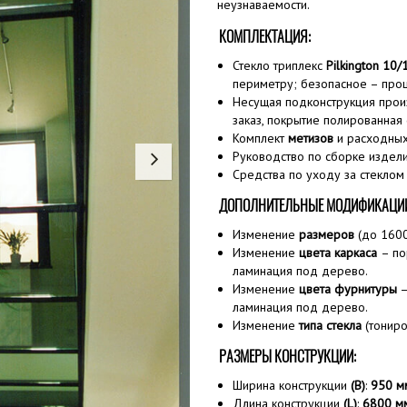
неузнаваемости.
КОМПЛЕКТАЦИЯ:
Стекло триплекс
Pilkington 10
периметру; безопасное – про
Несущая подконструкция про
заказ, покрытие полированная 
Комплект
метизов
и расходных
Руководство по сборке издел
Средства по уходу за стеклом
ДОПОЛНИТЕЛЬНЫЕ МОДИФИКАЦИ
Изменение
размеров
(до 1600
Изменение
цвета каркаса
– по
ламинация под дерево.
Изменение
цвета фурнитуры
—
ламинация под дерево.
Изменение
типа стекла
(тониро
РАЗМЕРЫ КОНСТРУКЦИИ:
Ширина конструкции
(B)
:
950
м
Длина конструкции
(L)
:
6800 м