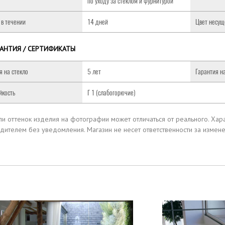
по уходу за стеклом и фурнитурой
 в течении
14 дней
Цвет несущ
РАНТИЯ / СЕРТИФИКАТЫ
я на стекло
5 лет
Гарантия н
йкость
Г 1 (слабогорючие)
или оттенок изделия на фотографии может отличаться от реального.
Хара
дителем без уведомления.
Магазин не несет ответственности за измен