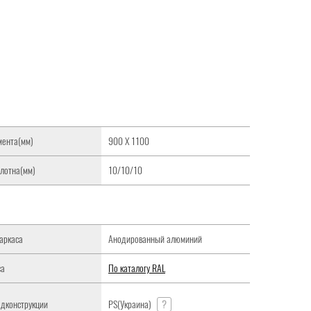
мента(мм)
900 Х 1100
лотна(мм)
10/10/10
аркаса
Анодированный алюминий
са
По каталогу RAL
дконструкции
PS(Украина)
?