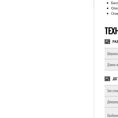
Бес
Опл
Сто
ТЕХ
РА
Ширина 
Длина к
ДЕ
Тип сте
Декорир
Особенн