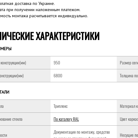
платная доставка по Украине.
ата при получении наложенным платежом.
имость монтажа расчитывается индивидуально.
НИЧЕСКИЕ ХАРАКТЕРИСТИКИ
ЗМЕРЫ
конструкции(мм)
950
Размер сег
онструкции(мм)
6800
Толщина по
ТАЛИ
кла
Триплекс
Материал к
ование стекла
По каталогу RAL
Цвет карка
Документация по монтажу, средство
ости
Несущие по