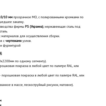
/10/10 мм
прозрачное MO, с полированными кромками по
шедшее закалку.
изводства фирмы
PS (Украина)
, нержавеющая сталь под
сталь.
 материалов для осуществления сборки.
ия с
чертежами
узлов.
 и фурнитурой
И:
х2200мм по одному сегменту).
рошковая покраска в любой цвет по палитре RAL, или
 порошковая покраска в любой цвет по палитре RAL, или
ванное в массе, пескоструйный рисунок, матовое).
м
м