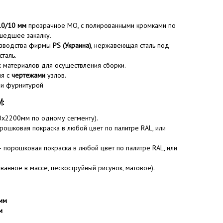
/10/10 мм
прозрачное MO, с полированными кромками по
шедшее закалку.
изводства фирмы
PS (Украина)
, нержавеющая сталь под
сталь.
 материалов для осуществления сборки.
ия с
чертежами
узлов.
 и фурнитурой
И:
х2200мм по одному сегменту).
рошковая покраска в любой цвет по палитре RAL, или
 порошковая покраска в любой цвет по палитре RAL, или
ванное в массе, пескоструйный рисунок, матовое).
мм
м