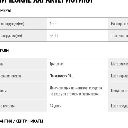
ЗМЕРЫ
конструкции(мм)
1600
Размер сег
онструкции(мм)
5400
Толщина по
ТАЛИ
кла
Триплекс
Материал к
ование стекла
По каталогу RAL
Цвет карка
Документация по монтажу, средство
ости
Несущие по
по уходу за стеклом и фурнитурой
 в течении
14 дней
Цвет несущ
РАНТИЯ / СЕРТИФИКАТЫ