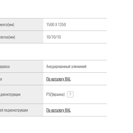
мента(мм)
1500 Х 1350
лотна(мм)
10/10/10
аркаса
Анодированный алюминий
са
По каталогу RAL
дконструкции
PS(Украина)
?
ей подконструкции
По каталогу RAL