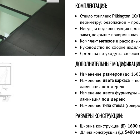
КОМПЛЕКТАЦИЯ:
Стекло триплекс
Pilkington 10
периметру; безопасное – про
Несущая подконструкция про
заказ, покрытие полированная 
Комплект
метизов
и расходных
Руководство по сборке издел
Средства по уходу за стеклом
ДОПОЛНИТЕЛЬНЫЕ МОДИФИКАЦИ
Изменение
размеров
(до 1600
Изменение
цвета каркаса
– по
ламинация под дерево.
Изменение
цвета фурнитуры
—
ламинация под дерево.
Изменение
типа стекла
(тониро
РАЗМЕРЫ КОНСТРУКЦИИ:
Ширина конструкции
(B)
:
1600
Длина конструкции
(L)
:
5400 м