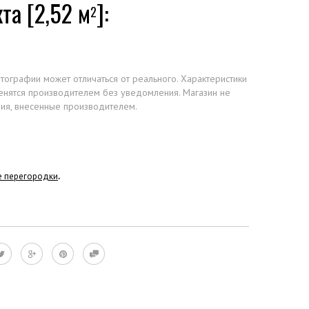
та [2,52 м
]:
2
отографии может отличаться от реального. Характеристики
менятся производителем без уведомления. Магазин не
ния, внесенные производителем.
е перегородки
.