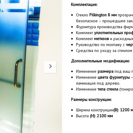
Комплектация:
Стекло
Pilkington 8 мм
прозрач
безопасное – прошедшее зака
Фурнитура производства фи
Комплект
уплотнительных про
Комплект
метизов
и расходных
Руководство по монтажу с
чер
Средства по уходу за стеклом
Дополнительные модификации:
Изменение
размера
под ваш п
Изменение
цвета фурнитуры
—
ламинация под дерево.
Изменение
типа стекла
(тониро
Размеры конструкции:
Ширина конструкции
(B)
:
1200
Высота
(H)
:
2100 мм