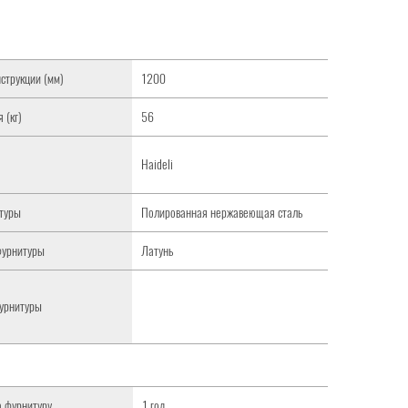
струкции (мм)
1200
 (кг)
56
Haideli
туры
Полированная нержавеющая сталь
фурнитуры
Латунь
урнитуры
а фурнитуру
1 год