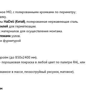
ное MO, с полированными кромками по периметру;
лку.
рмы
HaiDeli (Китай)
, полированная нержавеющая сталь.
филей
для герметизации.
 материалов для осуществления монтажа.
тежами
узлов.
 и фурнитурой
роём (до 850х2400 мм).
 порошковая покраска в любой цвет по палитре RAL, или
ванное в массе, пескоструйный рисунок, матовое).
мм