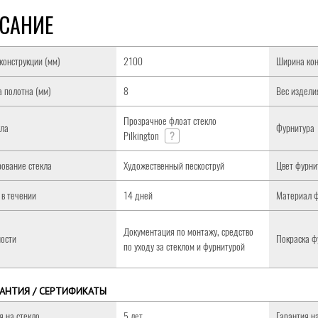
САНИЕ
конструкции (мм)
2100
Ширина кон
 полотна (мм)
8
Вес изделия
Прозрачное флоат стекло
кла
Фурнитура
Pilkington
?
ование стекла
Художественный пескоструй
Цвет фурни
 в течении
14 дней
Материал 
Документация по монтажу, средство
ости
Покраска ф
по уходу за стеклом и фурнитурой
РАНТИЯ / СЕРТИФИКАТЫ
я на стекло
5 лет
Гарантия н