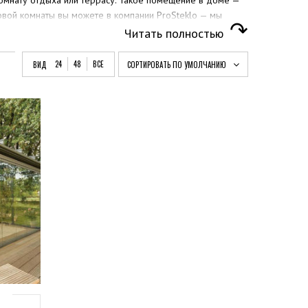
омнату отдыха или террасу. Такое помещение в доме —
овой комнаты вы можете в компании ProSteklo — мы
укции из закаленного стекла или алюминия сделают
Читать полностью
даться пребыванием в идеальной комнате отдыха.
24
48
ВСЕ
ВИД
СОРТИРОВАТЬ ПО УМОЛЧАНИЮ
дении зимнего сада нужно учесть очень много нюансов. В
значением прочности. Наполнением служат двойные или
артире призван подарить уголок вечного лета среди
льно теплым и солнечным. При строительстве зимнего
для поддержания необходимого микроклимата;
трафиолета;
лактика образования снежной шапки;
ь особое внимание не только на конструктивные
мние сады, грамотно спроектированные и изготовленные
н десяток лет.