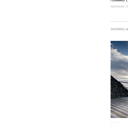
Помимо с
признак с
работаем 
дизайн в
Конс
SHOWING AL
Строитель
качестве
тройные а
сурового
сада нужн
герме
при э
однов
защит
хорош
Для макси
особенно
из качест