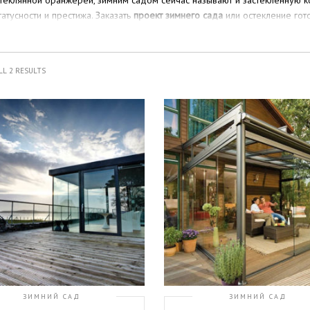
теклянной оранжереи, зимним садом сейчас называют и застекленную к
татусности и престижа. Заказать
проект зимнего сада
или остекление гот
в Одессе, Киеве, Харькове и прочих городах Украины. Прочные констр
ашего дома абсолютно неповторимым, позволяя вам ежедневно наслаж
трукции зимнего сада: особенности
L 2 RESULTS
ство данного помещения — достаточно сложная задача, ведь при возве
 каркаса используются алюминиевые и стальные профили с высочайшим 
люминиевые стеклопакеты с теплоизоляцией. Зимний сад в доме или кв
 климата наших широт, поэтому данное помещение должно быть максима
о учитывать:
тичность материала для защиты помещения от попадания влаги;
том внутри комнаты должен сохраняться высокий уровень влажности 
ременная светопроницаемость сооружения и защита материала от уль
а конструкции от скапливания осадков — отвод дождевой воды, профи
ая защита помещения от ветра.
мальной долговечности зимнего сада при строительстве нужно обращат
сти помещения, но и на правильный выбор материалов. Алюминиевые зи
венных элементов, выдерживают суровые климатические условия не оди
ЗИМНИЙ САД
ЗИМНИЙ САД