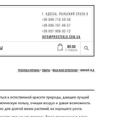
Г. ОДЕССА, ПОЛЬСКИЙ СПУСК 9
+38-048-716-50-58
+38-096-761-48-57
+38-097-908-92-12
INFO@PROSTEKLO.COM.UA
₴
0.00
ТЫ
0 товаров
PROSTEKLO УКРАИНА
>
ТОВАРЫ
>
ФАСАДНОЕ ОСТЕКЛЕНИЕ
>
ЗИМНИЙ САД
ься к естественной красоте природы, дающее лучший
актическую пользу, очищая воздух и давая возможность
 для долгой жизни растений, их хорошего роста.