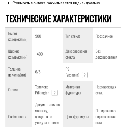
Стоимость монтажа расчитывается индивидуально.
ТЕХНИЧЕСКИЕ ХАРАКТЕРИСТИКИ
Вылет
900
Тип стекла
Прозрачное
козырька(мм)
Ширина
Декорирование
Без
1400
козырька(мм)
стекла
декорирования
Толщина
PS
6/6
полотна(мм)
(Украина)
?
Триплекс
Материал
Нержавеющая
Стекло
Pilkington
?
фурнитуры
сталь
Документация по
монтажу,
Полированная
Особенности
средство по
Цвет фурнитуры
нержавеющая
уходу за стеклом
сталь