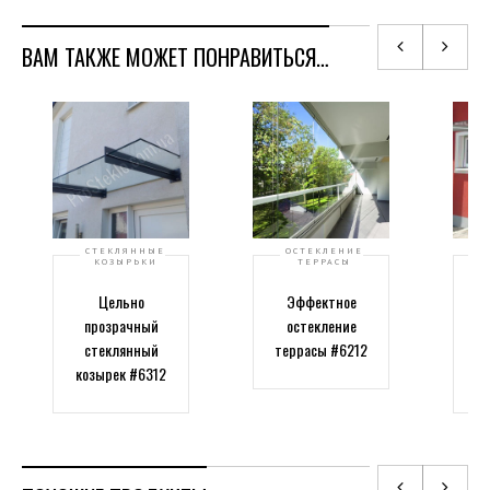
ВАМ ТАКЖЕ МОЖЕТ ПОНРАВИТЬСЯ…
СТЕКЛЯННЫЕ
ОСТЕКЛЕНИЕ
КОЗЫРЬКИ
ТЕРРАСЫ
Цельно
Эффектное
прозрачный
остекление
к
стеклянный
террасы #6212
бо
козырек #6312