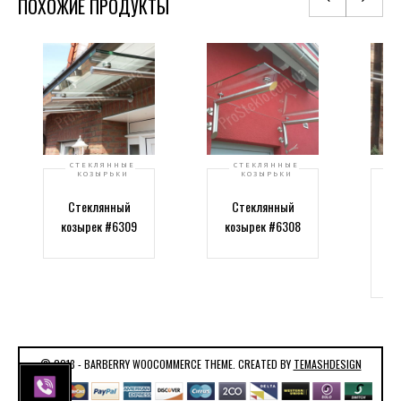
ПОХОЖИЕ ПРОДУКТЫ
СТЕКЛЯННЫЕ
СТЕКЛЯННЫЕ
КОЗЫРЬКИ
КОЗЫРЬКИ
Стеклянный
Стеклянный
козырек #6309
козырек #6308
в
© 2013 - BARBERRY WOOCOMMERCE THEME. CREATED BY
TEMASHDESIGN