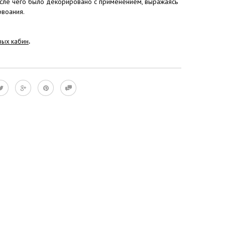
ле чего было декорировано с применением, выражаясь
рвоания.
вых кабин
.