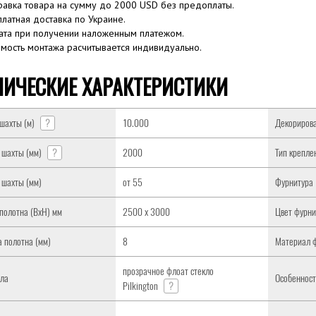
равка товара на сумму до 2000 USD без предоплаты.
платная доставка по Украине.
ата при получении наложенным платежом.
имость монтажа расчитывается индивидуально.
НИЧЕСКИЕ ХАРАКТЕРИСТИКИ
шахты (м)
?
10.000
Декорирова
 шахты (мм)
?
2000
Тип крепле
 шахты (мм)
от 55
Фурнитура
полотна (ВxH) мм
2500 x 3000
Цвет фурн
 полотна (мм)
8
Материал 
прозрачное флоат стекло
кла
Особеннос
Pilkington
?