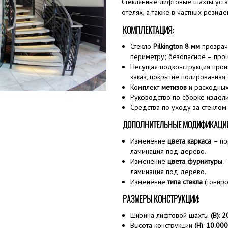
Стеклянные лифтовые шахты уста
отелях, а также в частных резиден
КОМПЛЕКТАЦИЯ:
Стекло
Pilkington 8 мм
прозрач
периметру; безопасное – про
Несущая подконструкция про
заказ, покрытие полированная 
Комплект
метизов
и расходных
Руководство по сборке издел
Средства по уходу за стеклом
ДОПОЛНИТЕЛЬНЫЕ МОДИФИКАЦИ
Изменение
цвета каркаса
– по
ламинация под дерево.
Изменение
цвета фурнитуры
—
ламинация под дерево.
Изменение
типа стекла
(тониро
РАЗМЕРЫ КОНСТРУКЦИИ:
Ширина лифтовой шахты
(B)
:
2
Высота конструкции
(Н)
:
10.000