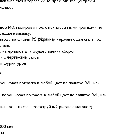
навливаются в торговых центрах, бизнес-центрах и
циях. .
ное MO, молированное, с полированными кромками по
шедшее закалку.
изводства фирмы
PS (Украина)
, нержавеющая сталь под
сталь.
 материалов для осуществления сборки.
ия с
чертежами
узлов.
 и фурнитурой
И:
рошковая покраска в любой цвет по палитре RAL, или
 порошковая покраска в любой цвет по палитре RAL, или
ванное в массе, пескоструйный рисунок, матовое).
000
мм
 м