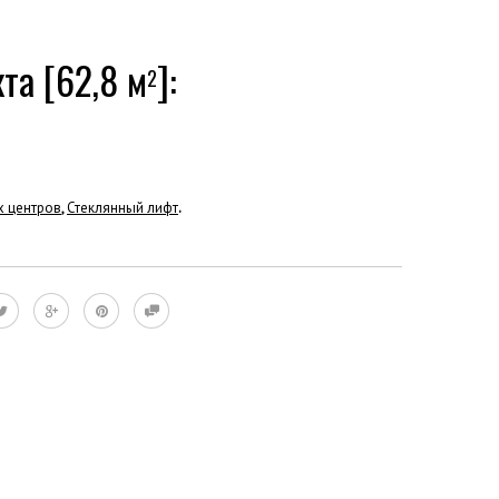
та [62,8 м
]:
2
х центров
,
Стеклянный лифт
.