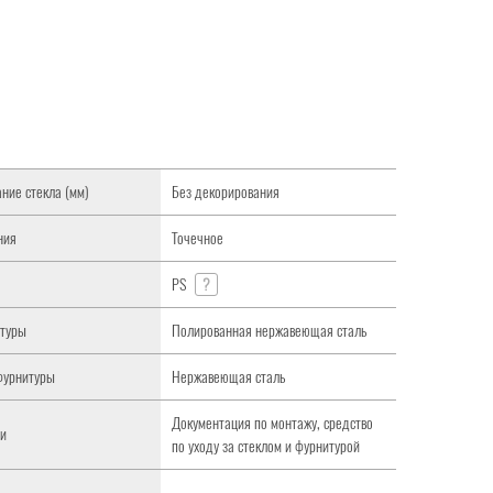
ние стекла (мм)
Без декорирования
ния
Точечное
PS
?
итуры
Полированная нержавеющая сталь
фурнитуры
Нержавеющая сталь
Документация по монтажу, средство
ти
по уходу за стеклом и фурнитурой