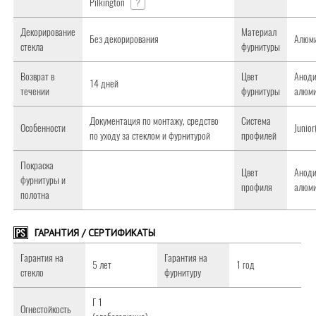
Pilkington
?
Декорирование
Материал
Без декорирования
Алюм
стекла
фурнитуры
Возврат в
Цвет
Анод
14 дней
течении
фурнитуры
алюм
Документация по монтажу, средство
Система
Особенности
Junio
по уходу за стеклом и фурнитурой
профилей
Покраска
Цвет
Анод
фурнитуры и
профиля
алюм
полотна
ГАРАНТИЯ / СЕРТИФИКАТЫ
Гарантия на
Гарантия на
5 лет
1 год
стекло
фурнитуру
Г 1
Огнестойкость