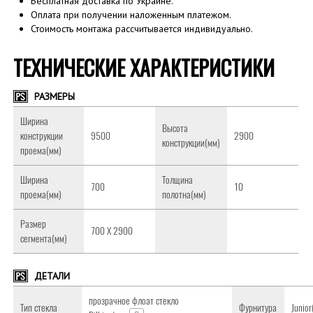
Бесплатная доставка по Украине.
Оплата при получении наложенным платежом.
Стоимость монтажа рассчитывается индивидуально.
ТЕХНИЧЕСКИЕ ХАРАКТЕРИСТИКИ
РАЗМЕРЫ
Ширина
Высота
конструкции
9500
2900
конструкции(мм)
проема(мм)
Ширина
Толщина
700
10
проема(мм)
полотна(мм)
Размер
700 Х 2900
сегмента(мм)
ДЕТАЛИ
прозрачное флоат стекло
Тип стекла
Фурнитура
Junio