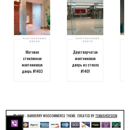
МАЯТНИКОВЫЕ
МАЯТНИКОВЫЕ
ДВЕРИ
ДВЕРИ
Матовая
Двустворчатая
Дв
стеклянная
маятниковая
м
маятниковая
дверь из стекла
дв
дверь #1403
#1401
© 2013 - BARBERRY WOOCOMMERCE THEME. CREATED BY
TEMASHDESIGN