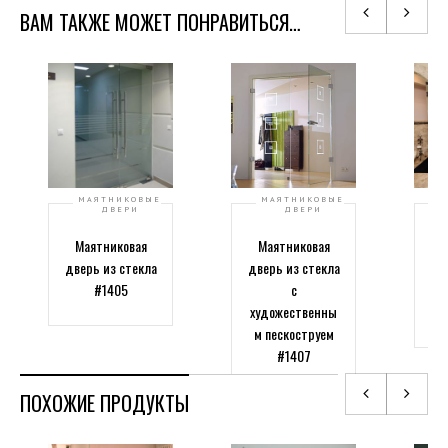
ВАМ ТАКЖЕ МОЖЕТ ПОНРАВИТЬСЯ…
МАЯТНИКОВЫЕ
МАЯТНИКОВЫЕ
ДВЕРИ
ДВЕРИ
Маятниковая
Маятниковая
дверь из стекла
дверь из стекла
#1405
с
ду
художественны
м пескоструем
#1407
ПОХОЖИЕ ПРОДУКТЫ