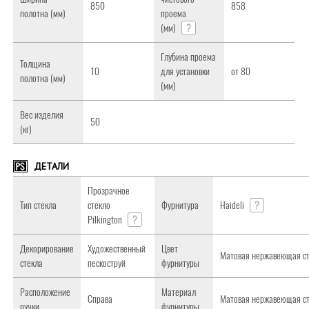
850
858
полотна (мм)
проема
(мм)
?
Глубина проема
Толщина
10
для установки
от 80
полотна (мм)
(мм)
Вес изделия
50
(кг)
ДЕТАЛИ
Прозрачное
Тип стекла
стекло
Фурнитура
Haideli
?
Pilkington
?
Декорирование
Художественный
Цвет
Матовая нержавеющая с
стекла
пескоструй
фурнитуры
Расположение
Материал
Справа
Матовая нержавеющая с
ручки
фурнитуры