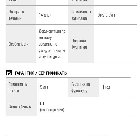
Возврат в
Возможность
14 дней
Отсутствует
течении
запирания
Документация по
монтажу,
Покраска
Особенности
средство по
фурнитуры
уходу за стеклом
и фурнитурой
ГАРАНТИЯ / СЕРТИФИКАТЫ
Гарантия на
Гарантия на
5 лет
1 год
стекло
фурнитуру
Г 1
Огнестойкость
(слабогорючие)