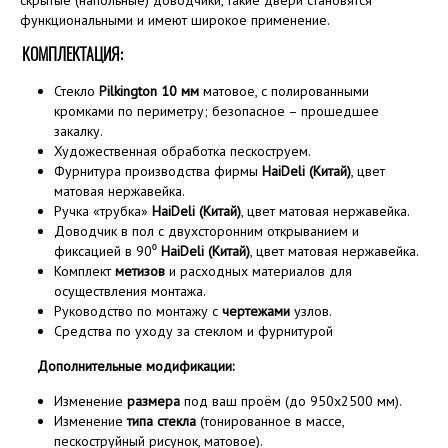
скрытые (напольные) доводчики, такие двери становятся
функциональными и имеют широкое применение.
КОМПЛЕКТАЦИЯ:
Стекло
Pilkington 10 мм
матовое, с полированными
кромками по периметру; безопасное – прошедшее
закалку.
Художественная обработка пескоструем.
Фурнитура производства фирмы
HaiDeli (Китай)
, цвет
матовая нержавейка.
Ручка «трубка»
HaiDeli (Китай)
, цвет матовая нержавейка.
Доводчик в пол с двухсторонним открыванием и
фиксацией в 90⁰
HaiDeli (Китай)
, цвет матовая нержавейка.
Комплект
метизов
и расходных материалов для
осуществления монтажа.
Руководство по монтажу с
чертежами
узлов.
Средства по уходу за стеклом и фурнитурой
Дополнительные модификации:
Изменение
размера
под ваш проём (до 950х2500 мм).
Изменение
типа стекла
(тонированное в массе,
пескоструйный рисунок, матовое).