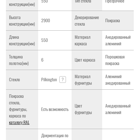
550
Тип стекла
Прозрачное
конструкции(мм)
Высота
Декорирование
2900
Покраска
конструкции(мм)
стекла
Длина
Материал
Анодированный
550
конструкции(мм)
каркаса
алюминий
Толщина
Порошковая
6
Цвет каркаса
полотна(мм)
покраска
Материал
Алюминий
Стекло
Pilkington
?
фурнитуры
анодированный
Покраска
стекла,
Цвет
Анодированный
фурнитуры,
Есть возможность
фурнитуры
алюминий
каркаса по
каталогу RAL
Документация по