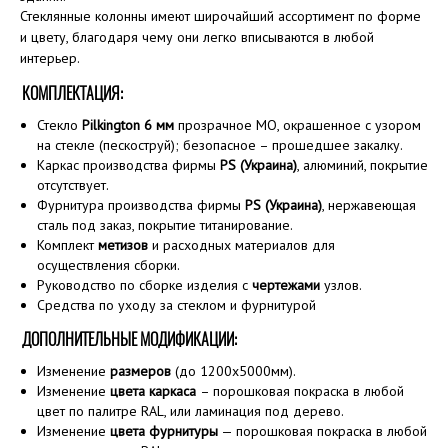
Стеклянные колонны имеют широчайший ассортимент по форме
и цвету, благодаря чему они легко вписываются в любой
интерьер.
КОМПЛЕКТАЦИЯ:
Стекло
Pilkington 6 мм
прозрачное MO, окрашенное с узором
на стекле (пескоструй); безопасное – прошедшее закалку.
Каркас производства фирмы
PS (Украина)
, алюминий, покрытие
отсутствует.
Фурнитура производства фирмы
PS (Украина)
, нержавеющая
сталь под заказ, покрытие титанирование.
Комплект
метизов
и расходных материалов для
осуществления сборки.
Руководство по сборке изделия с
чертежами
узлов.
Средства по уходу за стеклом и фурнитурой
ДОПОЛНИТЕЛЬНЫЕ МОДИФИКАЦИИ:
Изменение
размеров
(до 1200х5000мм).
Изменение
цвета каркаса
– порошковая покраска в любой
цвет по палитре RAL, или ламинация под дерево.
Изменение
цвета фурнитуры
— порошковая покраска в любой