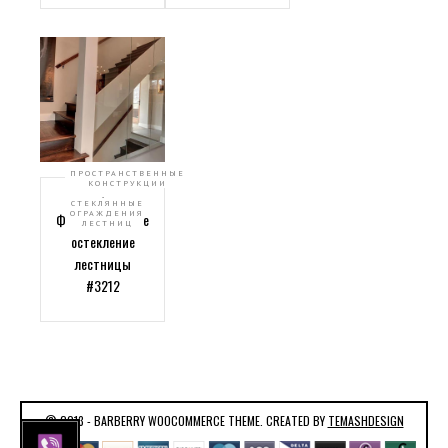
ПРОСТРАНСТВЕННЫЕ
КОНСТРУКЦИИ
,
СТЕКЛЯННЫЕ
ОГРАЖДЕНИЯ
Фантастическое
ЛЕСТНИЦ
остекление
лестницы
#3212
© 2013 - BARBERRY WOOCOMMERCE THEME. CREATED BY
TEMASHDESIGN