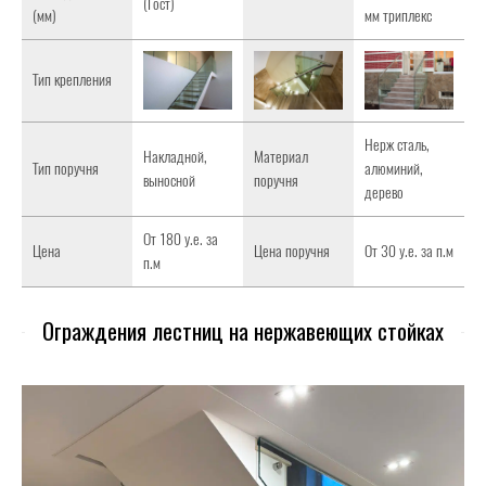
(Гост)
(мм)
мм триплекс
Тип крепления
Нерж сталь,
Накладной,
Материал
Тип поручня
алюминий,
выносной
поручня
дерево
От 180 у.е. за
Цена
Цена поручня
От 30 у.е. за п.м
п.м
Ограждения лестниц на нержавеющих стойках