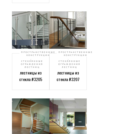
ПРОСТРАНСТВЕННЫЕ
ПРОСТРАНСТВЕННЫЕ
КОНСТРУКЦИИ
КОНСТРУКЦИИ
,
,
СТЕКЛЯННЫЕ
СТЕКЛЯННЫЕ
ОГРАЖДЕНИЯ
ОГРАЖДЕНИЯ
Ограждение
Ограждение
ЛЕСТНИЦ
ЛЕСТНИЦ
лестницы из
лестницы из
стекла #3205
стекла #3207