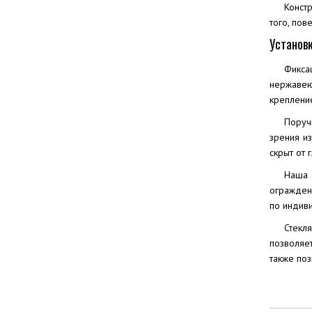
Конст
того, пов
Установ
Фикса
нержавею
креплени
Поруч
зрения и
скрыт от 
Наша 
огражден
по индиви
Стекл
позволяе
также по