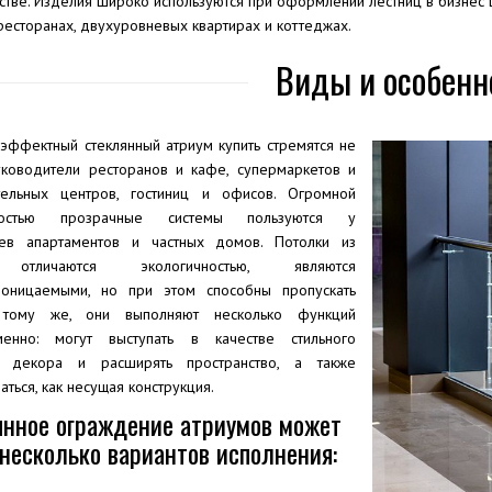
стве. Изделия широко используются при оформлении лестниц в бизнес 
ресторанах, двухуровневых квартирах и коттеджах.
Виды и особенн
 эффектный стеклянный атриум купить стремятся не
уководители ресторанов и кафе, супермаркетов и
тельных центров, гостиниц и офисов. Огромной
ностью прозрачные системы пользуются у
ев апартаментов и частных домов. Потолки из
 отличаются экологичностью, являются
оницаемыми, но при этом способны пропускать
 тому же, они выполняют несколько функций
менно: могут выступать в качестве стильного
а декора и расширять пространство, а также
аться, как несущая конструкция.
янное ограждение атриумов может
несколько вариантов исполнения: