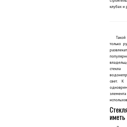
строитель
клубах и 
Такой
только р
развлека
популяр
владельц
стекла
водонепр
свет. К
одновре
элемент
использов
Стекл
иметь 