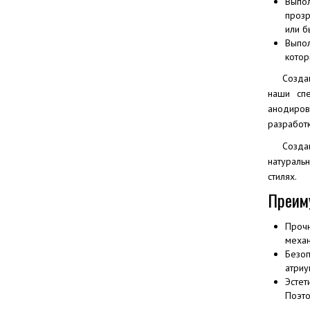
Выпол
прозр
или б
Выпол
котор
Созда
наши спе
анодиров
разработк
Созда
натураль
стилях.
Преиму
Прочн
механ
Безоп
атриу
Эстет
Поэто