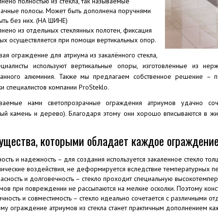
нено полностью из стекла, так называемые
ачные полосы. Может быть дополнена поручнями
ыть без них. (НА ШИНЕ)
нено из отдельных стеклянных полотен, фиксация
ых осуществляется при помощи вертикальных опор.
вая ограждение для атриума из закалённого стекла,
циалисты используют вертикальные опоры, изготовленные из нерж
анного алюминия. Также мы предлагаем собственное решение – п
и специалистов компании ProSteklo.
ваемые нами светопрозрачные ограждения атриумов удачно соче
ный камень и дерево). Благодаря этому они хорошо вписываются в 
щества, которыми обладает каждое ограждение 
ость и надежность – для создания используется закаленное стекло то
ические воздействия, не деформируется вследствие температурных п
асность и долговечность – стекло проходит специальную высокотемпе
мов при повреждении не рассыпаются на мелкие осколки. Поэтому конс
ичность и совместимость – стекло идеально сочетается с различными от
му ограждение атриумов из стекла станет практичным дополнением ка