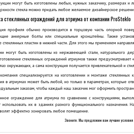
рукции могут быть изготовлены любых, нужных заказчику, размерах и 
ерхности стекла можно придать любое желаемое дизайнерское решение,
ка стеклянных ограждений для атриума от компании ProSteklo
ция профиля обычно производится в торцовую часть опорной повер
щие анкерные болты или специальные кронштейны. Также установ
е стеклянных пластин в нижней части. Для этого мы применяем направ
ни могут быть изготовлены из нержавеющей стали, натурального де
зготовление стеклянных ограждений атриумов также предусматривает 
глаз окружающих, а сама конструкция получается привлекательной и стил
компания специализируется на изготовлении и монтаже стеклянных 
ия в атриумах может быть любой, но только в параметрах, которые от
дуальным заказам, чтобы каждый наш заказчик мог оформить пространс
янное ограждение для атриума по сравнению с конструкциями, выпол
т использовать их в зданиях разного функционального назначения. Н
зволят эффектно зонировать любое помещение.
Звоните. Мы предложим вам лучшие условия 