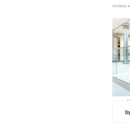
SHOWING AL
С
Ог